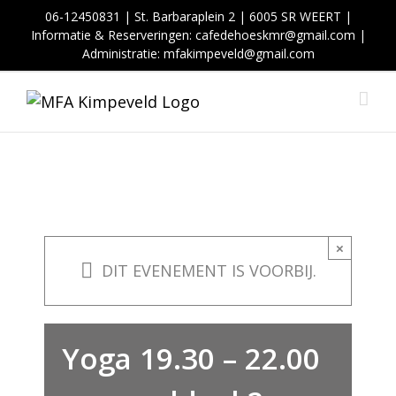
Skip
06-12450831 | St. Barbaraplein 2 | 6005 SR WEERT |
to
Informatie & Reserveringen:
cafedehoeskmr@gmail.com
|
Administratie: mfakimpeveld@gmail.com
content
×
DIT EVENEMENT IS VOORBIJ.
Yoga 19.30 – 22.00